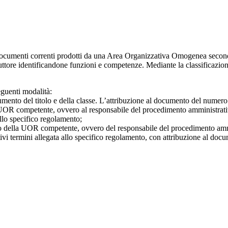
 i documenti correnti prodotti da una Area Organizzativa Omogenea second
duttore identificandone funzioni e competenze. Mediante la classificazio
eguenti modalità:
ocumento del titolo e della classe. L’attribuzione al documento del numero
la UOR competente, ovvero al responsabile del procedimento amministrat
allo specifico regolamento;
tuto della UOR competente, ovvero del responsabile del procedimento amm
i termini allegata allo specifico regolamento, con attribuzione al docum