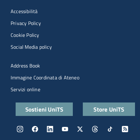
Menù riferimenti
Accessibilità
Privacy Policy
Cookie Policy
Social Media policy
Menu portale
Address Book
Immagine Coordinata di Ateneo
Servizi online
Quick links
Sostieni UniTS
Store UniTS
Menu social