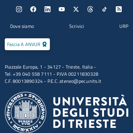
Menu social
Menu contatti
Dove siamo
Scrivici
URP
Fascia A ANVUR
Piazzale Europa, 1 - 34127 - Trieste, Italia -
Tel. +39 040 558 7111 - P.IVA 00211830328
C.F. 80013890324 - P.E.C.
ateneo@pec.units.it