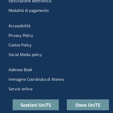
Fatturazione elettronica
Modalità di pagamento
Menù riferimenti
Accessibilità
Privacy Policy
Cookie Policy
Social Media policy
Menu portale
Address Book
Immagine Coordinata di Ateneo
Servizi online
Quick links
Sostieni UniTS
Store UniTS