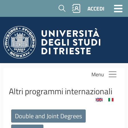
Salta al contenuto principale
Cerca
ACCEDI
Menu
Altri programmi internazionali
Menu principale - voci espandibili - terzo
Double and Joint Degrees