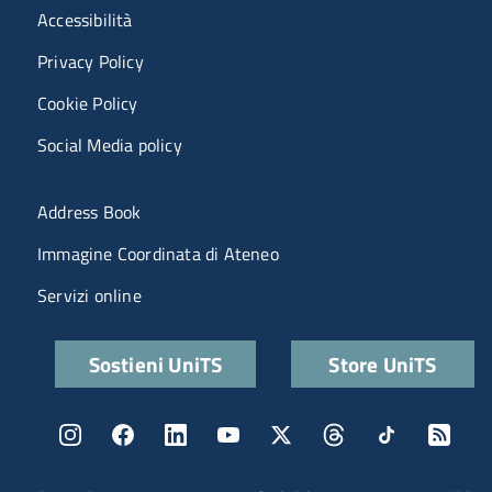
Menù riferimenti
Accessibilità
Privacy Policy
Cookie Policy
Social Media policy
Menu portale
Address Book
Immagine Coordinata di Ateneo
Servizi online
Quick links
Sostieni UniTS
Store UniTS
Menu social
Menu contatti