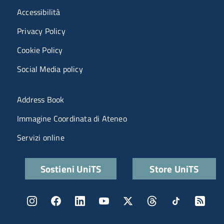
Menù riferimenti
Accessibilità
Privacy Policy
Cookie Policy
Social Media policy
Menu portale
Address Book
Immagine Coordinata di Ateneo
Servizi online
Quick links
Sostieni UniTS
Store UniTS
Menu social