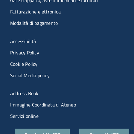
Gare d'appalto, aste immobiliari e fornitori
Fatturazione elettronica
Modalità di pagamento
Menù riferimenti
Accessibilità
Privacy Policy
Cookie Policy
Social Media policy
Menu portale
Address Book
Immagine Coordinata di Ateneo
Servizi online
Quick links