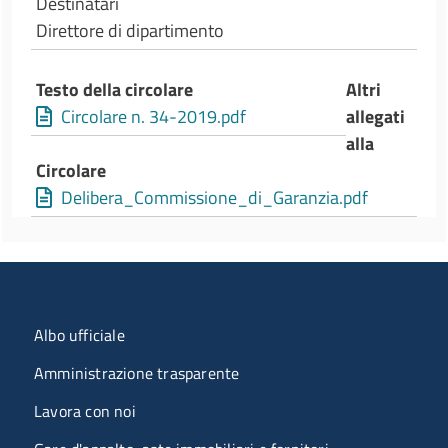
Destinatari
Direttore di dipartimento
Testo della circolare
Altri
Circolare n. 34-2019.pdf
allegati
alla
Circolare
Delibera_Commissione_di_Garanzia.pdf
Menu organizzazione
Albo ufficiale
Amministrazione trasparente
Lavora con noi