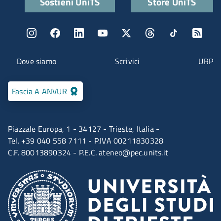
Sostieni UniTS
Store UniTS
Menu social
Menu contatti
Dove siamo
Scrivici
URP
Fascia A ANVUR
Piazzale Europa, 1 - 34127 - Trieste, Italia -
Tel. +39 040 558 7111 - P.IVA 00211830328
C.F. 80013890324 - P.E.C.
ateneo@pec.units.it