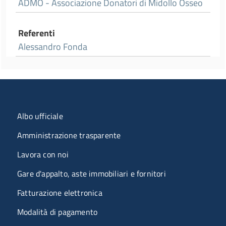
ADMO - Associazione Donatori di Midollo Osseo
Referenti
Alessandro Fonda
Menu organizzazione
Albo ufficiale
Amministrazione trasparente
Lavora con noi
Gare d'appalto, aste immobiliari e fornitori
Fatturazione elettronica
Modalità di pagamento