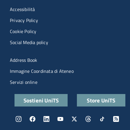
Menù riferimenti
Accessibilità
Privacy Policy
Cookie Policy
Social Media policy
Menu portale
Address Book
Immagine Coordinata di Ateneo
Servizi online
Quick links
Sostieni UniTS
Store UniTS
Menu social