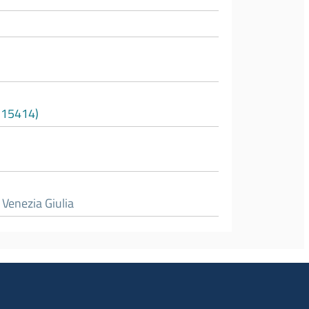
115414)
i Venezia Giulia