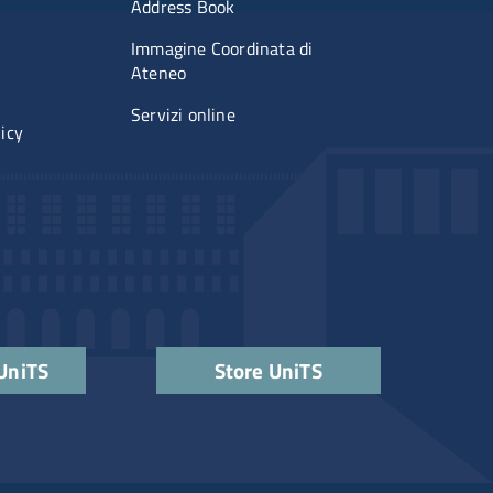
imenti
Menu portale
Address Book
Immagine Coordinata di
Ateneo
Servizi online
licy
 UniTS
Store UniTS