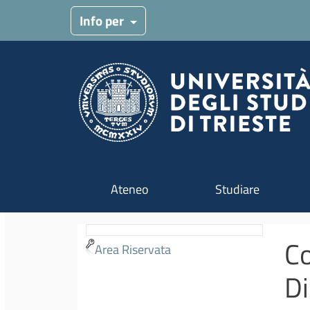
Menu target
Info per
Navigazione principale
Ateneo
Studiare
Co
Area Riservata
Di