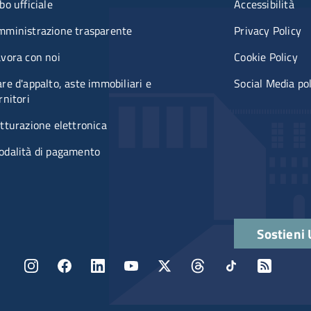
u organizzazione
Menù rifer
bo ufficiale
Accessibilità
mministrazione trasparente
Privacy Policy
vora con noi
Cookie Policy
re d'appalto, aste immobiliari e
Social Media po
rnitori
tturazione elettronica
odalità di pagamento
Quick links
Sostieni
Menu social