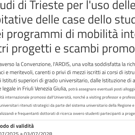
udi di Trieste per l'uso dell
itative delle case dello st
i programmi di mobilità int
tri progetti e scambi promo
averso la Convenzione, l'ARDIS, una volta soddisfatta la rich
ci e meritevoli, carenti o privi di mezzi iscritti ai corsi di ist
i Istituti superiori di grado universitario, dalle Istituzione d
 legale in Friuli Venezia Giulia,
potrà assegnare eventuali posti alloggio d
ità internazionale promossi dall'Università, nonché a visiting professor e professo
 universitari ritenuti strategici da parte del sistema universitario della Regione 
alizzandi e frequentanti dottorati di ricerca ovvero studenti partecipanti a proge
odo di validità
07/2025
a
03/07/2028