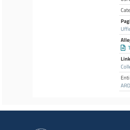
Cate
Pagi
Uffi
Alle
Lin
Col
Enti
ARDI