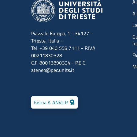
Men
Al
A
La
Piazzale Europa, 1 - 34127 -
Ga
Trieste, Italia -
fo
Tel. +39 040 558 7111 - P.IVA
Fa
00211830328
C.F. 80013890324 - P.E.C.
M
ateneo@pec.units.it
Fascia A ANVUR