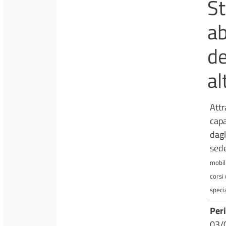
St
ab
de
al
Attr
capa
dagl
sede
mobil
corsi
speci
Peri
03/