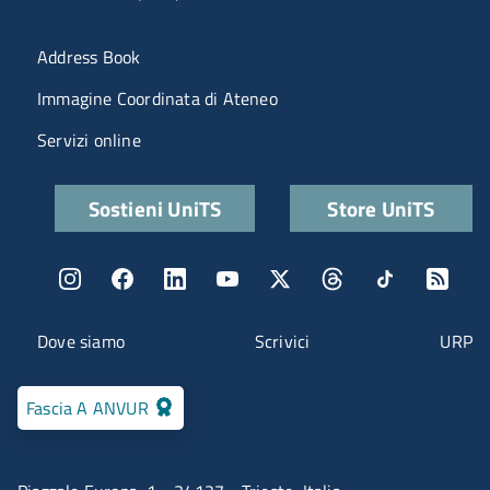
Menu portale
Address Book
Immagine Coordinata di Ateneo
Servizi online
Quick links
Sostieni UniTS
Store UniTS
Menu social
Menu contatti
Dove siamo
Scrivici
URP
Fascia A ANVUR