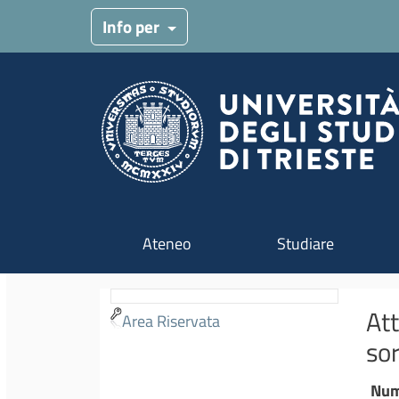
Menu target
Info per
Navigazione principale
Ateneo
Studiare
Att
Area Riservata
sor
Num