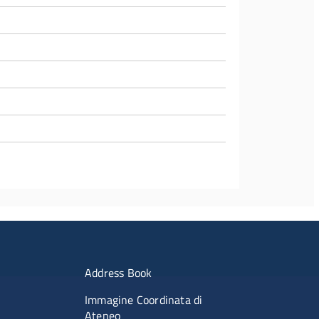
imenti
Menu portale
Address Book
Immagine Coordinata di
Ateneo