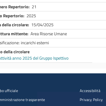
ero Repertorio
21
o Repertorio
2025
 della circolare
15/04/2025
uttura mittente
Area Risorse Umane
sificazione
incarichi esterni
o della circolare
Attività anno 2025 del Gruppo Ispettivo
u organizzazione
Menù rifer
bo ufficiale
Accessibilità
mministrazione trasparente
Privacy Policy