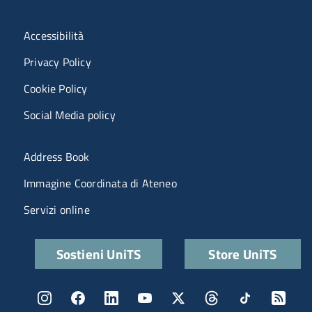
Menù riferimenti
Accessibilità
Privacy Policy
Cookie Policy
Social Media policy
Menu portale
Address Book
Immagine Coordinata di Ateneo
Servizi online
Quick links
Sostieni UniTS
Store UniTS
Menu social