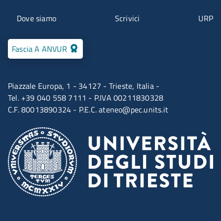
Menu contatti
Dove siamo
Scrivici
URP
Fascia A ANVUR
Piazzale Europa, 1 - 34127 - Trieste, Italia -
Tel. +39 040 558 7111 - P.IVA 00211830328
C.F. 80013890324 - P.E.C.
ateneo@pec.units.it