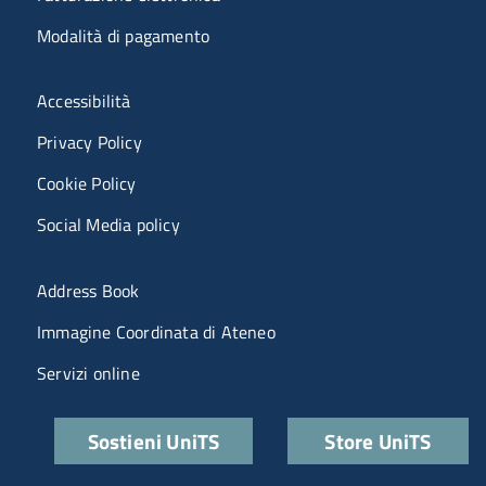
Modalità di pagamento
Menù riferimenti
Accessibilità
Privacy Policy
Cookie Policy
Social Media policy
Menu portale
Address Book
Immagine Coordinata di Ateneo
Servizi online
Quick links
Sostieni UniTS
Store UniTS