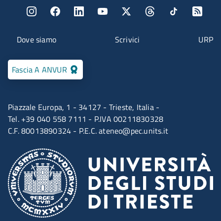
Menu social
Menu contatti
Dove siamo
Scrivici
URP
Fascia A ANVUR
Piazzale Europa, 1 - 34127 - Trieste, Italia -
Tel. +39 040 558 7111 - P.IVA 00211830328
C.F. 80013890324 - P.E.C.
ateneo@pec.units.it