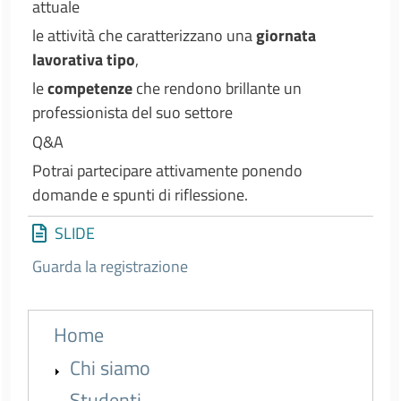
attuale
le attività che caratterizzano una
giornata
lavorativa tipo
,
le
competenze
che rendono brillante un
professionista del suo settore
Q&A
Potrai partecipare attivamente ponendo
domande e spunti di riflessione.
SLIDE
Guarda la registrazione
Menu principale - voci espandibili - 2nd 
Home
Chi siamo
Studenti