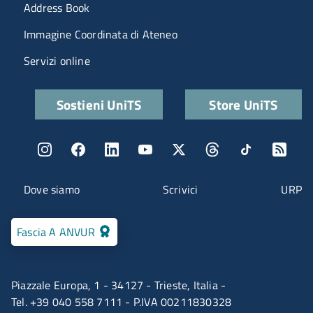
Menu portale
Address Book
Immagine Coordinata di Ateneo
Servizi online
Quick links
Sostieni UniTS
Store UniTS
Menu social
Menu contatti
Dove siamo
Scrivici
URP
Fascia A ANVUR
Piazzale Europa, 1 - 34127 - Trieste, Italia -
Tel. +39 040 558 7111 - P.IVA 00211830328