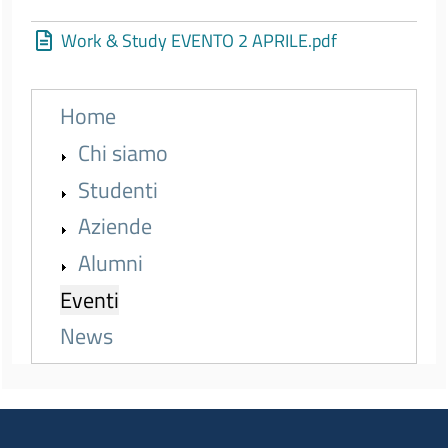
Work & Study EVENTO 2 APRILE.pdf
Menu principale - voci espandibili - 2nd 
Home
Chi siamo
Studenti
Aziende
Alumni
Eventi
News