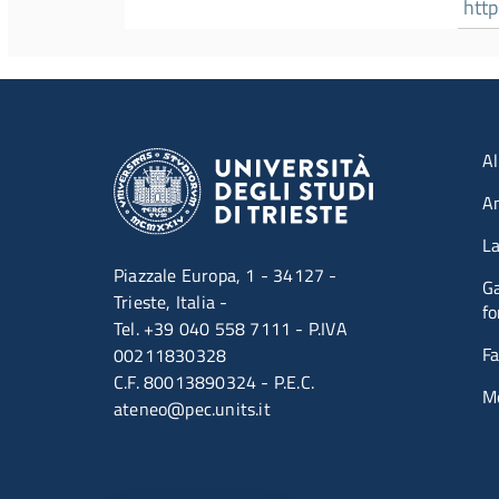
http
Me
Men
Al
A
La
Piazzale Europa, 1 - 34127 -
Ga
Trieste, Italia -
fo
Tel. +39 040 558 7111 - P.IVA
Fa
00211830328
C.F. 80013890324 - P.E.C.
M
ateneo@pec.units.it