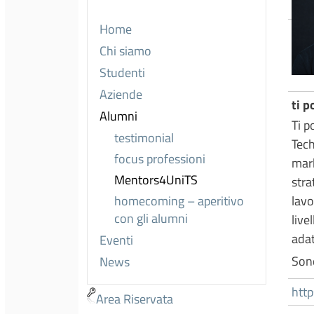
Home
Chi siamo
Studenti
Aziende
ti p
Alumni
Ti p
testimonial
Tech
focus professioni
mark
Mentors4UniTS
stra
homecoming – aperitivo
lavo
con gli alumni
live
adat
Eventi
Sono
News
htt
Area Riservata