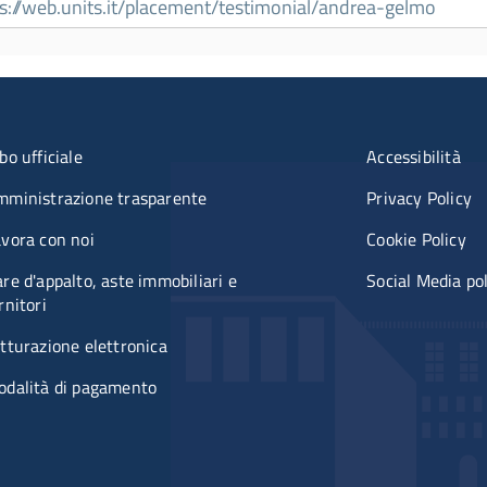
s://web.units.it/placement/testimonial/andrea-gelmo
nu principale - voci espandibili - 
u organizzazione
Menù rifer
bo ufficiale
Accessibilità
mministrazione trasparente
Privacy Policy
vora con noi
Cookie Policy
re d'appalto, aste immobiliari e
Social Media po
rnitori
tturazione elettronica
odalità di pagamento