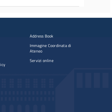
2nd level
imenti
Menu portale
Address Book
Immagine Coordinata di
Ateneo
Servizi online
licy