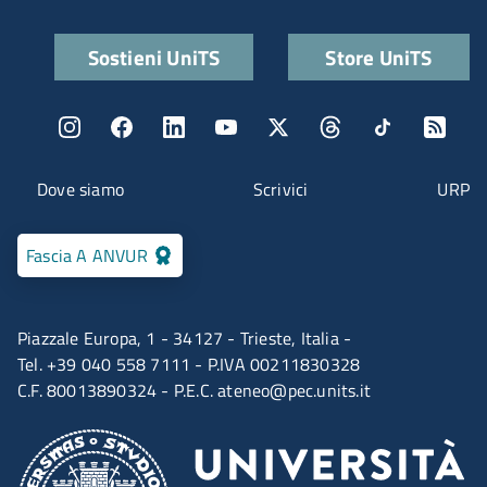
Quick links
Sostieni UniTS
Store UniTS
Menu social
Menu contatti
Dove siamo
Scrivici
URP
Fascia A ANVUR
Piazzale Europa, 1 - 34127 - Trieste, Italia -
Tel. +39 040 558 7111 - P.IVA 00211830328
C.F. 80013890324 - P.E.C.
ateneo@pec.units.it