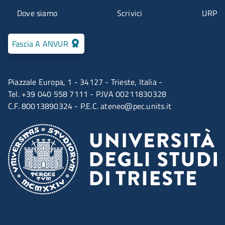
Menu contatti
Dove siamo
Scrivici
URP
Fascia A ANVUR
Piazzale Europa, 1 - 34127 - Trieste, Italia -
Tel. +39 040 558 7111 - P.IVA 00211830328
C.F. 80013890324 - P.E.C.
ateneo@pec.units.it