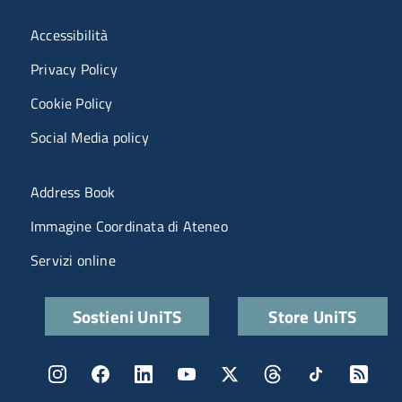
Menù riferimenti
Accessibilità
Privacy Policy
Cookie Policy
Social Media policy
Menu portale
Address Book
Immagine Coordinata di Ateneo
Servizi online
Quick links
Sostieni UniTS
Store UniTS
Menu social