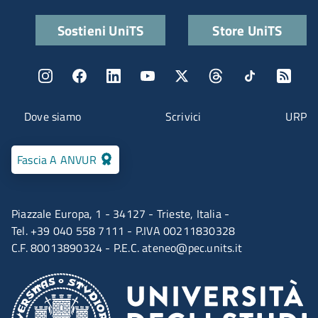
Quick links
Sostieni UniTS
Store UniTS
Menu social
Menu contatti
Dove siamo
Scrivici
URP
Fascia A ANVUR
Piazzale Europa, 1 - 34127 - Trieste, Italia -
Tel. +39 040 558 7111 - P.IVA 00211830328
C.F. 80013890324 - P.E.C.
ateneo@pec.units.it