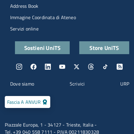
Menu portale
Address Book
Immagine Coordinata di Ateneo
Servizi online
Quick links
Sostieni UniTS
Store UniTS
Menu social
Menu contatti
Dove siamo
Scrivici
URP
Fascia A ANVUR
Piazzale Europa, 1 - 34127 - Trieste, Italia -
Tel. +39 040 558 7111 - P.IVA 00211830328