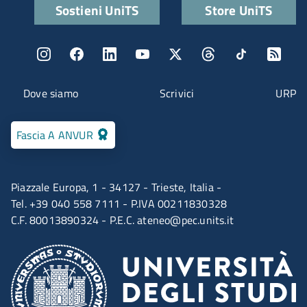
Quick links
Sostieni UniTS
Store UniTS
Menu social
Menu contatti
Dove siamo
Scrivici
URP
Fascia A ANVUR
Piazzale Europa, 1 - 34127 - Trieste, Italia -
Tel. +39 040 558 7111 - P.IVA 00211830328
C.F. 80013890324 - P.E.C.
ateneo@pec.units.it