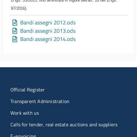
D.lgs. 33/2013, fino all'entrata in vigore dell'art. 18 del D.lgs.
97/2016)
Bandi assegni 2012.ods
Bandi assegni 2013.ods
Bandi assegni 2014.ods
Menu organizzazione
Official Register
Transparent Administration
Work with us
Calls for tender, real estate auctions and suppliers
E-envoicing