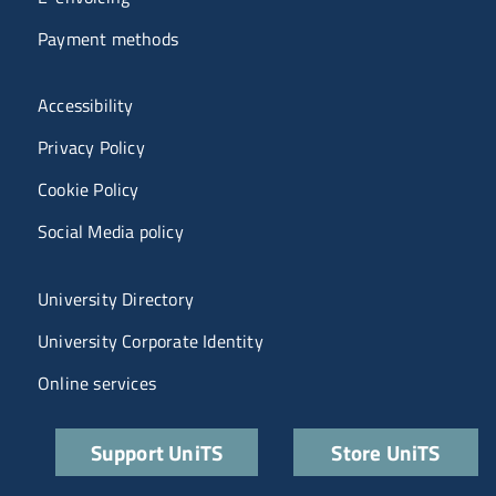
Payment methods
Menù riferimenti
Accessibility
Privacy Policy
Cookie Policy
Social Media policy
Menu portale
University Directory
University Corporate Identity
Online services
Quick links
Support UniTS
Store UniTS