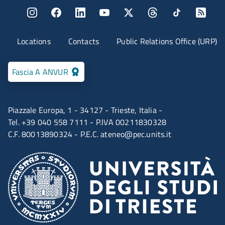
Menu social
Menu contatti
Locations
Contacts
Public Relations Office (URP)
Fascia A ANVUR
Piazzale Europa, 1 - 34127 - Trieste, Italia -
Tel. +39 040 558 7111 - P.IVA 00211830328
C.F. 80013890324 - P.E.C.
ateneo@pec.units.it