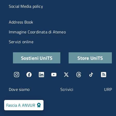
Social Media policy
Menu portale
Address Book
Immagine Coordinata di Ateneo
Servizi online
Quick links
Sostieni UniTS
Store UniTS
Menu social
Menu contatti
Dove siamo
Scrivici
URP
Fascia A ANVUR