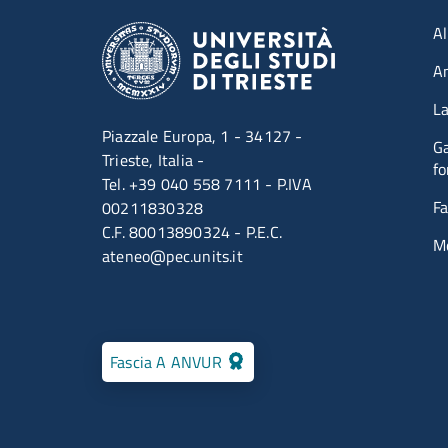
Men
Al
A
La
Piazzale Europa, 1 - 34127 -
Ga
Trieste, Italia -
fo
Tel. +39 040 558 7111 - P.IVA
Fa
00211830328
C.F. 80013890324 - P.E.C.
M
ateneo@pec.units.it
Fascia A ANVUR