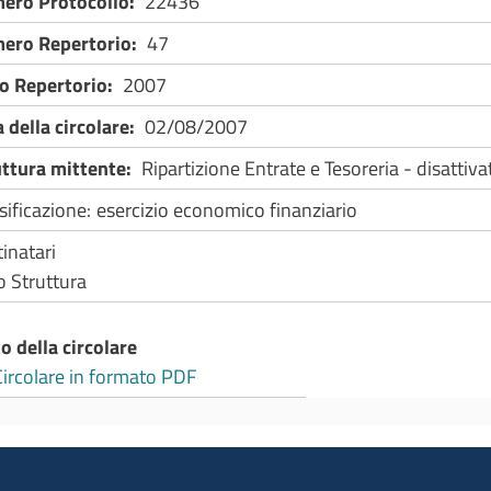
ero Protocollo
22436
ero Repertorio
47
o Repertorio
2007
 della circolare
02/08/2007
uttura mittente
Ripartizione Entrate e Tesoreria - disattiv
sificazione
esercizio economico finanziario
inatari
 Struttura
o della circolare
Circolare in formato PDF