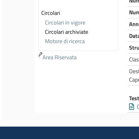
Num
Num
Circolari
Circolari in vigore
Ann
Circolari archiviate
Data
Motore di ricerca
Str
Area Riservata
Clas
Dest
Capo
Test