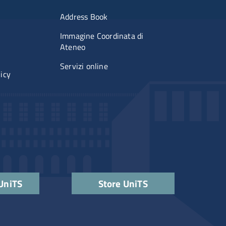
imenti
Menu portale
Address Book
Immagine Coordinata di
Ateneo
Servizi online
licy
 UniTS
Store UniTS