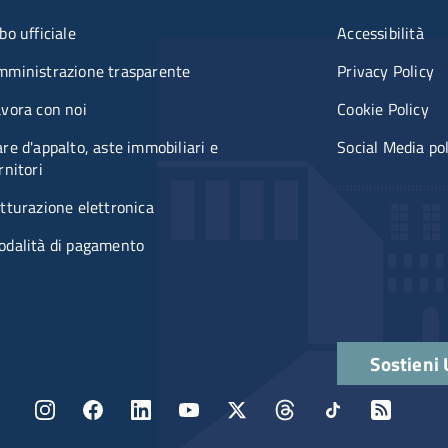
u organizzazione
Menù rifer
bo ufficiale
Accessibilità
mministrazione trasparente
Privacy Policy
vora con noi
Cookie Policy
re d'appalto, aste immobiliari e
Social Media po
rnitori
tturazione elettronica
odalità di pagamento
Quick links
Sostieni
Menu social