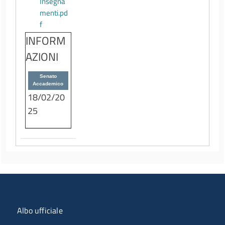
Insegna
menti.pd
f
INFORM
AZIONI
Senato
Accademico
18/02/20
25
Menu organizzazione
Albo ufficiale