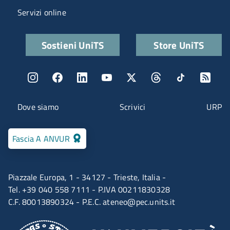
Servizi online
Quick links
Sostieni UniTS
Store UniTS
Menu social
Menu contatti
Dove siamo
Scrivici
URP
Fascia A ANVUR
Piazzale Europa, 1 - 34127 - Trieste, Italia -
Tel. +39 040 558 7111 - P.IVA 00211830328
C.F. 80013890324 - P.E.C.
ateneo@pec.units.it