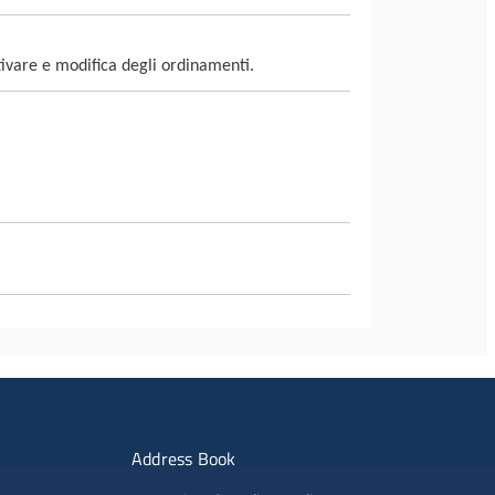
ivare e modifica degli ordinamenti.
imenti
Menu portale
Address Book