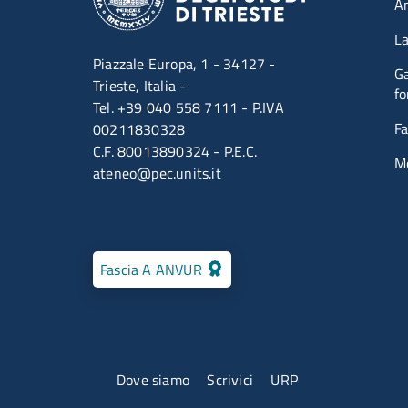
A
La
Piazzale Europa, 1 - 34127 -
Ga
Trieste, Italia -
fo
Tel. +39 040 558 7111 - P.IVA
Fa
00211830328
C.F. 80013890324 - P.E.C.
M
ateneo@pec.units.it
Fascia A ANVUR
Menu contatti
Dove siamo
Scrivici
URP