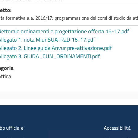
etto
rta formativa a.a. 2016/17: programmazione dei corsi di studio da att
Rettorale ordinamenti e progettazione offerta 16-17.pdf
Allegato 1. nota Miur SUA-RaD 16-17.pdf
Allegato 2. Linee guida Anvur pre-attivazione.pdf
Allegato 3. GUIDA_CUN_ORDINAMENTI.pdf
egoria
ttica
u organizzazione
Menù rifer
bo ufficiale
Accessibilità