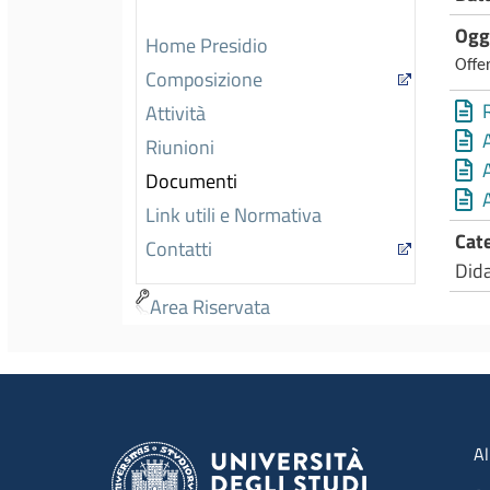
Ogg
Home Presidio
Offe
Composizione
Attività
Riunioni
Documenti
Link utili e Normativa
Cat
Contatti
Dida
Area Riservata
Men
Al