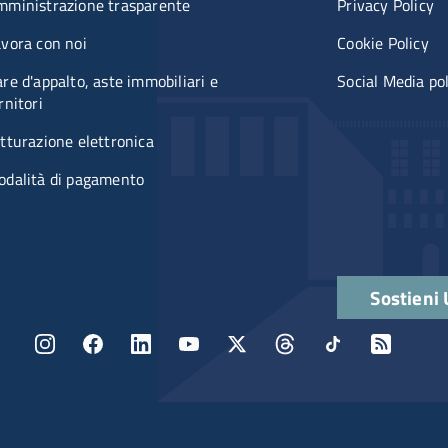
mministrazione trasparente
Privacy Policy
vora con noi
Cookie Policy
re d'appalto, aste immobiliari e
Social Media po
rnitori
tturazione elettronica
odalità di pagamento
Quick links
Sostieni
Menu social