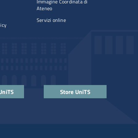
Immagine Coordinata di
Ateneo
Servizi online
licy
 UniTS
Store UniTS