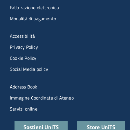
Fatturazione elettronica
Modalità di pagamento
Menù riferimenti
Accessibilità
Privacy Policy
Cookie Policy
Social Media policy
Menu portale
Address Book
Immagine Coordinata di Ateneo
Servizi online
Quick links
Sostieni UniTS
Store UniTS