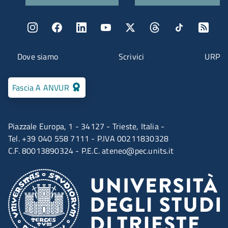
Menu social
Menu contatti
Dove siamo
Scrivici
URP
Fascia A ANVUR
Piazzale Europa, 1 - 34127 - Trieste, Italia -
Tel. +39 040 558 7111 - P.IVA 00211830328
C.F. 80013890324 - P.E.C.
ateneo@pec.units.it