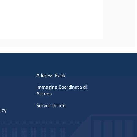
imenti
Menu portale
Address Book
Immagine Coordinata di
Ateneo
Servizi online
licy