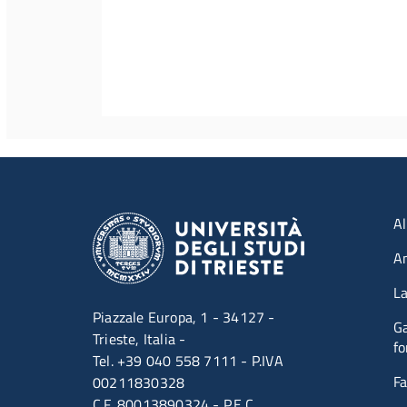
Men
Al
A
La
Piazzale Europa, 1 - 34127 -
Ga
Trieste, Italia -
fo
Tel. +39 040 558 7111 - P.IVA
Fa
00211830328
C.F. 80013890324 - P.E.C.