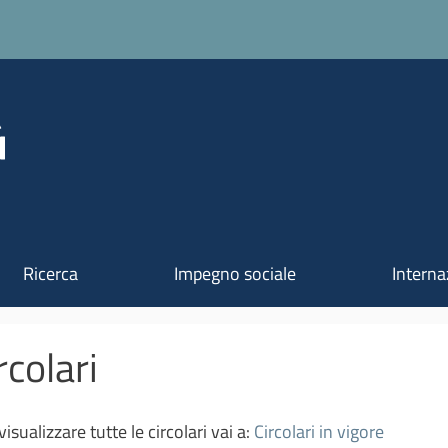
Salta al contenuto principale
Ricerca
Impegno sociale
Interna
rcolari
visualizzare tutte le circolari vai a:
Circolari in vigore