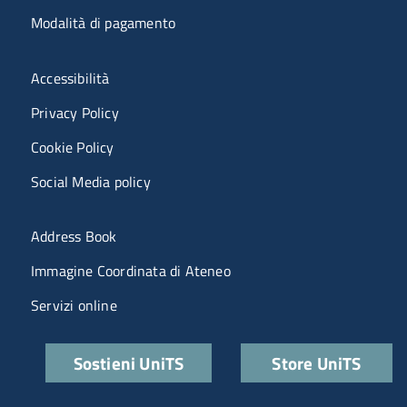
Modalità di pagamento
Menù riferimenti
Accessibilità
Privacy Policy
Cookie Policy
Social Media policy
Menu portale
Address Book
Immagine Coordinata di Ateneo
Servizi online
Quick links
Sostieni UniTS
Store UniTS