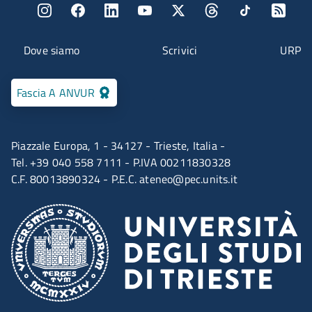
Menu social
Menu contatti
Dove siamo
Scrivici
URP
Fascia A ANVUR
Piazzale Europa, 1 - 34127 - Trieste, Italia -
Tel. +39 040 558 7111 - P.IVA 00211830328
C.F. 80013890324 - P.E.C.
ateneo@pec.units.it