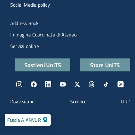
Social Media policy
Menu portale
Address Book
Immagine Coordinata di Ateneo
Servizi online
Quick links
Sostieni UniTS
Store UniTS
Menu social
Menu contatti
Dove siamo
Scrivici
URP
Fascia A ANVUR