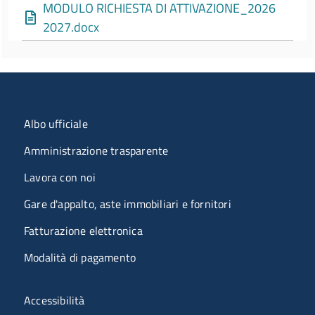
MODULO RICHIESTA DI ATTIVAZIONE_2026
2027.docx
Menu organizzazione
Albo ufficiale
Amministrazione trasparente
Lavora con noi
Gare d'appalto, aste immobiliari e fornitori
Fatturazione elettronica
Modalità di pagamento
Menù riferimenti
Accessibilità