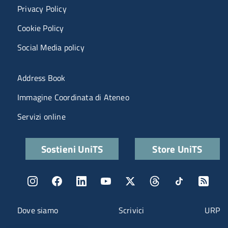
Privacy Policy
Cookie Policy
Social Media policy
Menu portale
Address Book
Immagine Coordinata di Ateneo
Servizi online
Quick links
Sostieni UniTS
Store UniTS
Menu social
Menu contatti
Dove siamo
Scrivici
URP