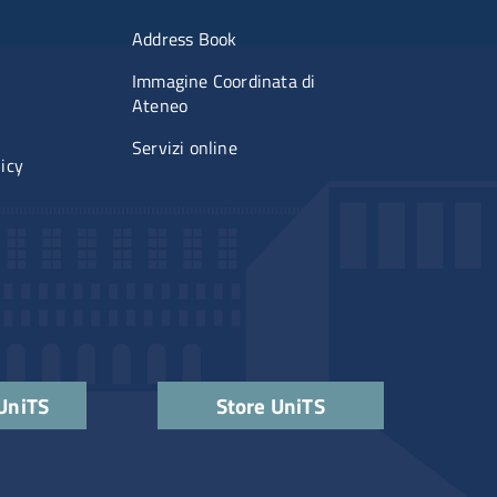
imenti
Menu portale
Address Book
Immagine Coordinata di
Ateneo
Servizi online
licy
 UniTS
Store UniTS