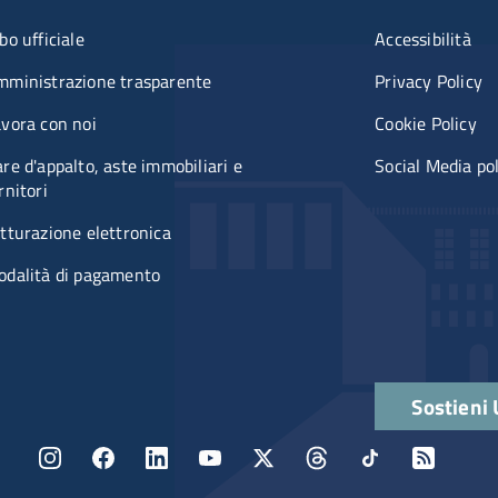
u organizzazione
Menù rifer
bo ufficiale
Accessibilità
mministrazione trasparente
Privacy Policy
vora con noi
Cookie Policy
re d'appalto, aste immobiliari e
Social Media po
rnitori
tturazione elettronica
odalità di pagamento
Quick links
Sostieni
Menu social