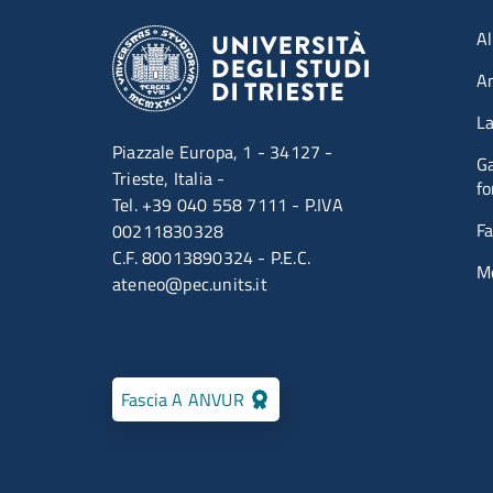
Men
Al
A
La
Piazzale Europa, 1 - 34127 -
Ga
Trieste, Italia -
fo
Tel. +39 040 558 7111 - P.IVA
Fa
00211830328
C.F. 80013890324 - P.E.C.
M
ateneo@pec.units.it
Fascia A ANVUR