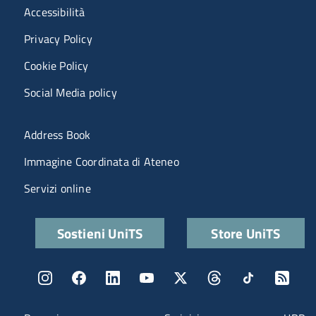
Menù riferimenti
Accessibilità
Privacy Policy
Cookie Policy
Social Media policy
Menu portale
Address Book
Immagine Coordinata di Ateneo
Servizi online
Quick links
Sostieni UniTS
Store UniTS
Menu social
Menu contatti