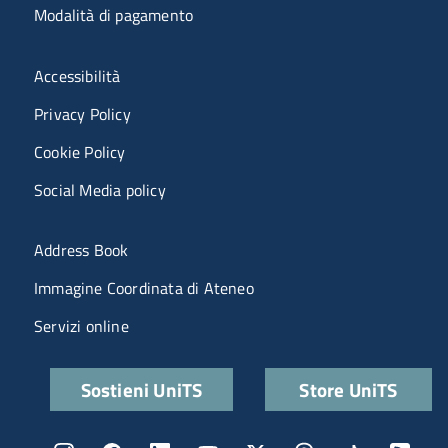
Modalità di pagamento
Menù riferimenti
Accessibilità
Privacy Policy
Cookie Policy
Social Media policy
Menu portale
Address Book
Immagine Coordinata di Ateneo
Servizi online
Quick links
Sostieni UniTS
Store UniTS