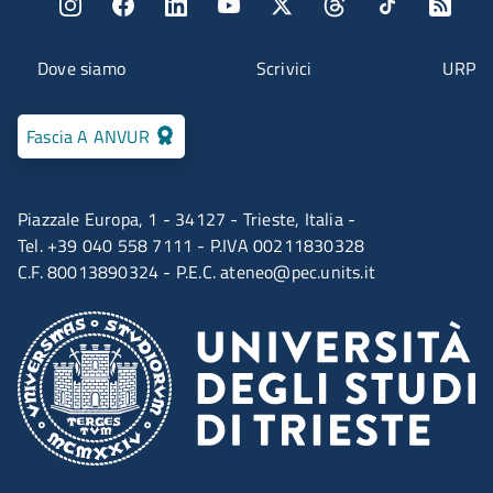
Menu social
Menu contatti
Dove siamo
Scrivici
URP
Fascia A ANVUR
Piazzale Europa, 1 - 34127 - Trieste, Italia -
Tel. +39 040 558 7111 - P.IVA 00211830328
C.F. 80013890324 - P.E.C.
ateneo@pec.units.it