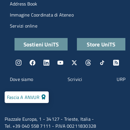
Menu portale
Address Book
Immagine Coordinata di Ateneo
Servizi online
Quick links
Sostieni UniTS
Store UniTS
Menu social
Menu contatti
Dove siamo
Scrivici
URP
Fascia A ANVUR
Piazzale Europa, 1 - 34127 - Trieste, Italia -
Tel. +39 040 558 7111 - P.IVA 00211830328