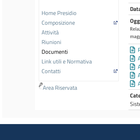
Dat
Home Presidio
Ogg
Composizione
Relaz
Attività
magg
Riunioni
Documenti
Link utili e Normativa
Contatti
Area Riservata
Cat
Sist