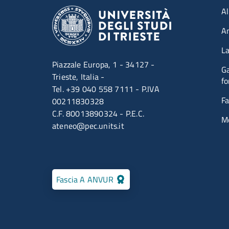
Men
Al
A
La
Piazzale Europa, 1 - 34127 -
Ga
Trieste, Italia -
fo
Tel. +39 040 558 7111 - P.IVA
Fa
00211830328
C.F. 80013890324 - P.E.C.
M
ateneo@pec.units.it
Fascia A ANVUR