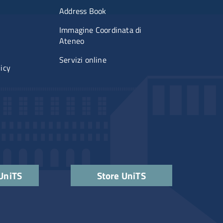
imenti
Menu portale
Address Book
Immagine Coordinata di
Ateneo
Servizi online
licy
 UniTS
Store UniTS