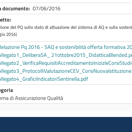
a documento
07/06/2016
etto
ione del PQ sullo stato di attuazione del sistema di AQ e sulla sosteni
io 2016)
Relazione Pq 2016 - SAQ e sostenibilità offerta formativa 
Allegato1_DeliberaSA_ 21ottobre2015_DidatticaBlended.p
Allegato2_VerificaRequisitiAccreditamentoInizizleCorsiStu
Allegato3_ProtocolliValutazioneCEV_CorsiNuovaIstituzione
Allegato4_GraficiIndicatoriSentinella.pdf
egoria
ema di Assicurazione Qualità