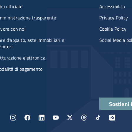
u organizzazione
Menù rifer
bo ufficiale
Accessibilità
mministrazione trasparente
Privacy Policy
vora con noi
Cookie Policy
re d'appalto, aste immobiliari e
Social Media po
rnitori
tturazione elettronica
odalità di pagamento
Quick links
Sostieni
Menu social