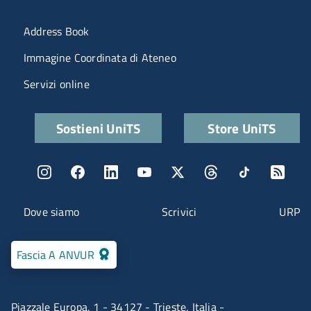
Menu portale
Address Book
Immagine Coordinata di Ateneo
Servizi online
Quick links
Sostieni UniTS
Store UniTS
Menu social
Menu contatti
Dove siamo
Scrivici
URP
Fascia A ANVUR
Piazzale Europa, 1 - 34127 - Trieste, Italia -