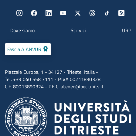
Menu social
Menu contatti
Dove siamo
Scrivici
URP
Fascia A ANVUR
Piazzale Europa, 1 - 34127 - Trieste, Italia -
Tel. +39 040 558 7111 - P.IVA 00211830328
C.F. 80013890324 - P.E.C.
ateneo@pec.units.it