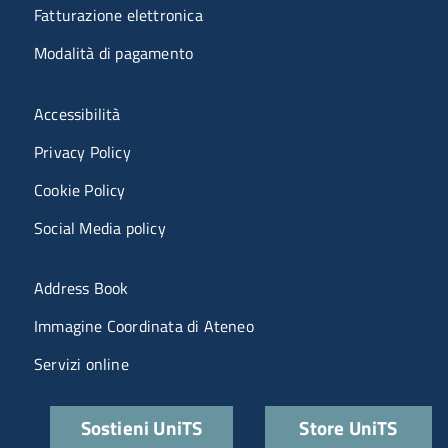
Fatturazione elettronica
Modalità di pagamento
Menù riferimenti
Accessibilità
Privacy Policy
Cookie Policy
Social Media policy
Menu portale
Address Book
Immagine Coordinata di Ateneo
Servizi online
Quick links
Sostieni UniTS
Store UniTS