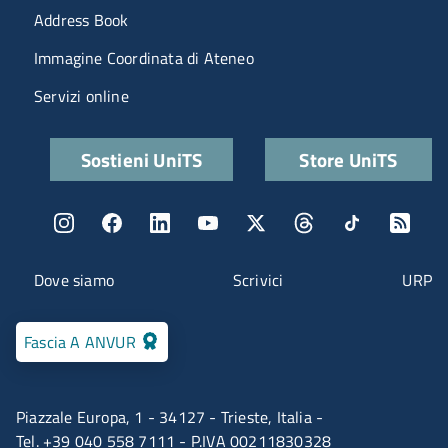
Menu portale
Address Book
Immagine Coordinata di Ateneo
Servizi online
Quick links
Sostieni UniTS
Store UniTS
Menu social
Menu contatti
Dove siamo
Scrivici
URP
Fascia A ANVUR
Piazzale Europa, 1 - 34127 - Trieste, Italia -
Tel. +39 040 558 7111 - P.IVA 00211830328