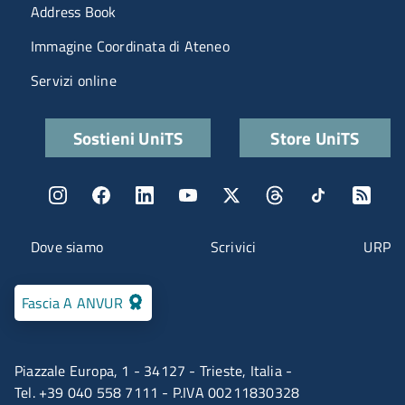
Menu portale
Address Book
Immagine Coordinata di Ateneo
Servizi online
Quick links
Sostieni UniTS
Store UniTS
Menu social
Menu contatti
Dove siamo
Scrivici
URP
Fascia A ANVUR
Piazzale Europa, 1 - 34127 - Trieste, Italia -
Tel. +39 040 558 7111 - P.IVA 00211830328