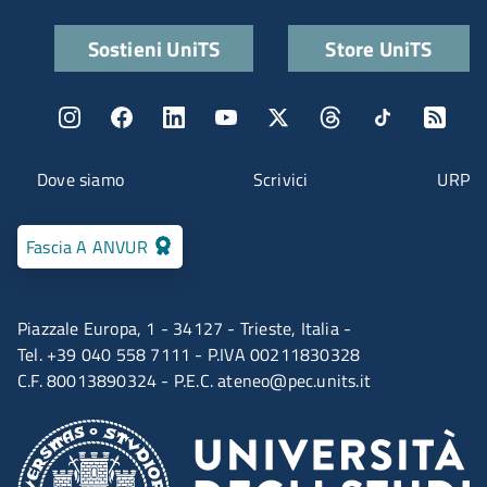
Quick links
Sostieni UniTS
Store UniTS
Menu social
Menu contatti
Dove siamo
Scrivici
URP
Fascia A ANVUR
Piazzale Europa, 1 - 34127 - Trieste, Italia -
Tel. +39 040 558 7111 - P.IVA 00211830328
C.F. 80013890324 - P.E.C.
ateneo@pec.units.it