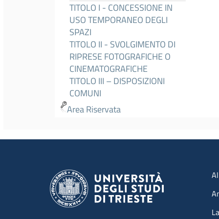
TITOLO I - CONCESSIONE IN
USO TEMPORANEO DEGLI
SPAZI
TITOLO II - SVOLGIMENTO DI
RIPRESE FOTOGRAFICHE O
CINEMATOGRAFICHE
TITOLO III – DISPOSIZIONI
COMUNI
Area Riservata
Men
Al
A
La