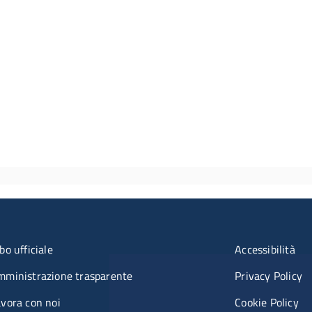
u organizzazione
Menù rifer
bo ufficiale
Accessibilità
mministrazione trasparente
Privacy Policy
vora con noi
Cookie Policy