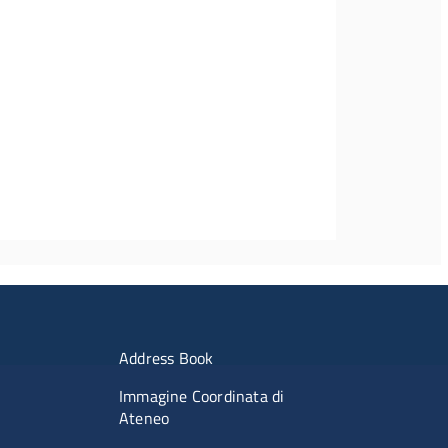
imenti
Menu portale
Address Book
Immagine Coordinata di
Ateneo