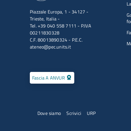
La
Piazzale Europa, 1 - 34127 -
Ga
Trieste, Italia -
fo
Tel. +39 040 558 7111 - P.IVA
Fa
00211830328
C.F. 80013890324 - P.E.C.
M
ateneo@pec.units.it
Fascia A ANVUR
Menu contatti
Dove siamo
Scrivici
URP