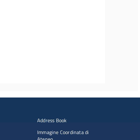
imenti
Menu portale
Address Book
Immagine Coordinata di
Ateneo