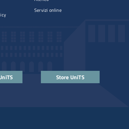
Servizi online
licy
 UniTS
Store UniTS