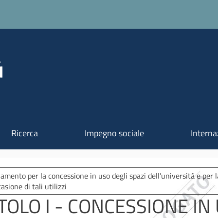
Salta al contenuto principale
Ricerca
Impegno sociale
Interna
amento per la concessione in uso degli spazi dell’università e per l
asione di tali utilizzi
ITOLO I - CONCESSIONE IN