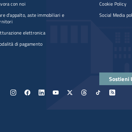
vora con noi
Cookie Policy
re d'appalto, aste immobiliari e
Social Media po
rnitori
tturazione elettronica
odalità di pagamento
Quick links
Sostieni
Menu social