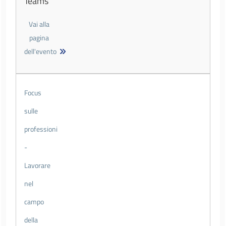
Teams
Vai alla
pagina
dell'evento
Focus
sulle
professioni
-
Lavorare
nel
campo
della