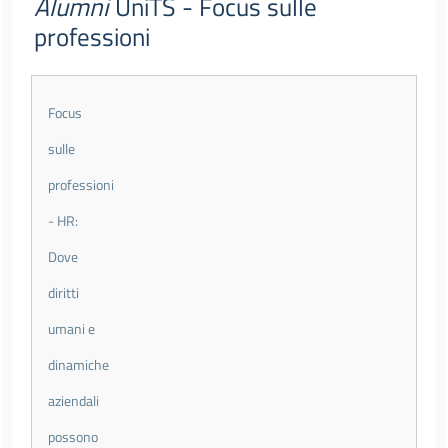
Menu principale - voci espandibili - 2nd 
Alumni
UniTS - Focus sulle
professioni
Focus
sulle
professioni
- HR:
Dove
diritti
umani e
dinamiche
aziendali
possono