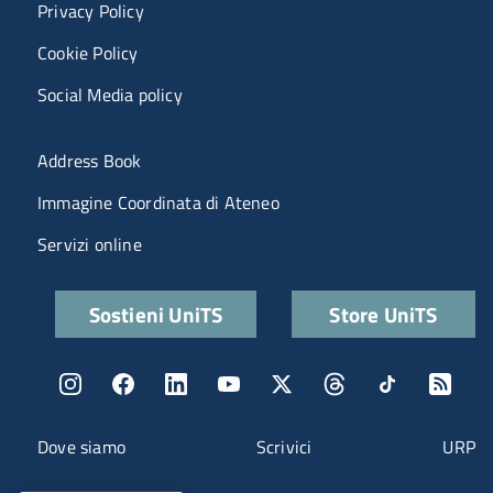
Privacy Policy
Cookie Policy
Social Media policy
Menu portale
Address Book
Immagine Coordinata di Ateneo
Servizi online
Quick links
Sostieni UniTS
Store UniTS
Menu social
Menu contatti
Dove siamo
Scrivici
URP