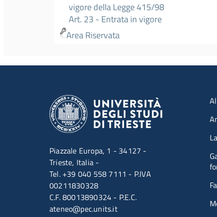
vigore della Legge 415/98
Art. 23 - Entrata in vigore
Area Riservata
Men
Al
A
La
Piazzale Europa, 1 - 34127 -
Ga
Trieste, Italia -
fo
Tel. +39 040 558 7111 - P.IVA
Fa
00211830328
C.F. 80013890324 - P.E.C.
M
ateneo@pec.units.it