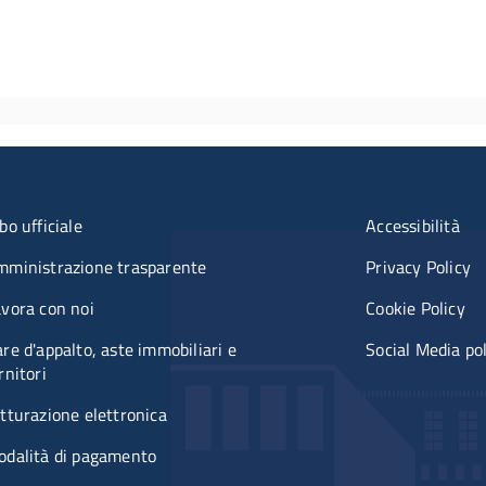
u organizzazione
Menù rifer
bo ufficiale
Accessibilità
mministrazione trasparente
Privacy Policy
vora con noi
Cookie Policy
re d'appalto, aste immobiliari e
Social Media po
rnitori
tturazione elettronica
odalità di pagamento