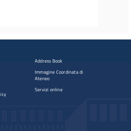
imenti
Menu portale
Address Book
Immagine Coordinata di
Ateneo
Servizi online
licy