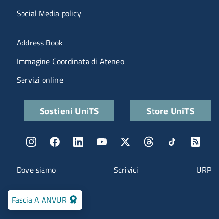
Social Media policy
Menu portale
Address Book
Immagine Coordinata di Ateneo
Servizi online
Quick links
Sostieni UniTS
Store UniTS
Menu social
Menu contatti
Dove siamo
Scrivici
URP
Fascia A ANVUR