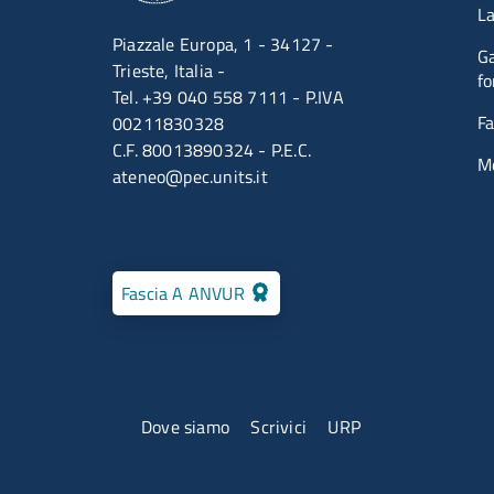
La
Piazzale Europa, 1 - 34127 -
Ga
Trieste, Italia -
fo
Tel. +39 040 558 7111 - P.IVA
Fa
00211830328
C.F. 80013890324 - P.E.C.
M
ateneo@pec.units.it
Fascia A ANVUR
Menu contatti
Dove siamo
Scrivici
URP