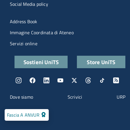
Social Media policy
Menu portale
Address Book
Immagine Coordinata di Ateneo
Servizi online
Quick links
Sostieni UniTS
Store UniTS
Menu social
Menu contatti
Dove siamo
Scrivici
URP
Fascia A ANVUR