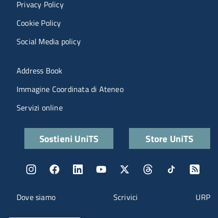
Privacy Policy
Cookie Policy
Social Media policy
Menu portale
Address Book
Immagine Coordinata di Ateneo
Servizi online
Quick links
Sostieni UniTS
Store UniTS
Menu social
Menu contatti
Dove siamo
Scrivici
URP