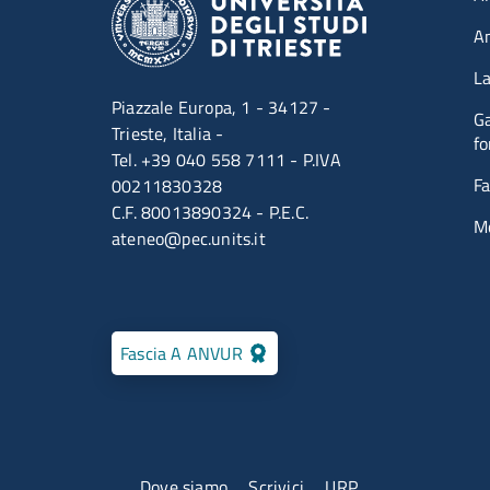
A
La
Piazzale Europa, 1 - 34127 -
Ga
Trieste, Italia -
fo
Tel. +39 040 558 7111 - P.IVA
Fa
00211830328
C.F. 80013890324 - P.E.C.
M
ateneo@pec.units.it
Fascia A ANVUR
Menu contatti
Dove siamo
Scrivici
URP