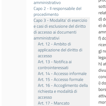
amministrativo
sott
Capo 2 - Il responsabile del
relat
procedimento
d) d
Capo 3 - Modalita' di esercizio
e) d
e casi di esclusione del diritto
ammi
di accesso ai documenti
amministrativi
f) d
Art. 12 - Ambito di
rice
applicazione del diritto di
g) n
accesso
lega
Art. 13 - Notifica ai
h) a
controinteressati
divu
Art. 14 - Accesso informale
conc
Art. 15 - Accesso formale
i) d
Art. 16 - Accoglimento della
bors
richiesta e modalità di
atti
accesso
mond
Art. 17 - Mancato