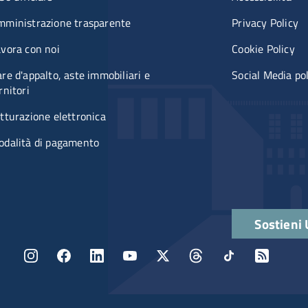
mministrazione trasparente
Privacy Policy
vora con noi
Cookie Policy
re d'appalto, aste immobiliari e
Social Media po
rnitori
tturazione elettronica
odalità di pagamento
Quick links
Sostieni
Menu social