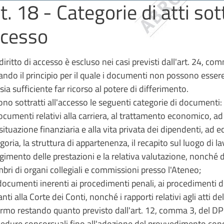
t. 18 - Categorie di atti sott
ccesso
l diritto di accesso è escluso nei casi previsti dall'art. 24, 
ando il principio per il quale i documenti non possono essere 
sia sufficiente far ricorso al potere di differimento.
ono sottratti all'accesso le seguenti categorie di documenti:
ocumenti relativi alla carriera, al trattamento economico, ad 
 situazione finanziaria e alla vita privata dei dipendenti, ad 
goria, la struttura di appartenenza, il recapito sul luogo di la
gimento delle prestazioni e la relativa valutazione, nonché d
ri di organi collegiali e commissioni presso l'Ateneo;
 documenti inerenti ai procedimenti penali, ai procedimenti dis
nti alla Corte dei Conti, nonché i rapporti relativi agli atti de
ermo restando quanto previsto dall'art. 12, comma 3, del DP
edure concorsuali fino all'adozione del provvedimento co