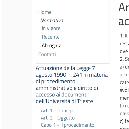
Ar
Home
a
Normativa
In vigore
1. I
Recente
rest
Abrogata
ove 
Contatti
2. S
a) d
Attuazione della Legge 7
agosto 1990 n. 241 in materia
alla
di procedimento
cate
amministrativo e diritto di
svol
accesso ai documenti
memb
dell'Università di Trieste
b) i
Art. 1 - Principi
dava
Art. 2 - Oggetto
c) f
Capo 1 - Il procedimento
proc