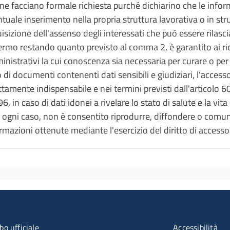
ne facciano formale richiesta purché dichiarino che le infor
tuale inserimento nella propria struttura lavorativa o in str
isizione dell'assenso degli interessati che può essere rilasci
ermo restando quanto previsto al comma 2, è garantito ai ri
nistrativi la cui conoscenza sia necessaria per curare o per di
 di documenti contenenti dati sensibili e giudiziari, l’accesso 
ttamente indispensabile e nei termini previsti dall'articolo 
96, in caso di dati idonei a rivelare lo stato di salute e la vit
n ogni caso, non è consentito riprodurre, diffondere o comunq
rmazioni ottenute mediante l'esercizio del diritto di accesso
u organizzazione
Menù rifer
bo ufficiale
Accessibilità