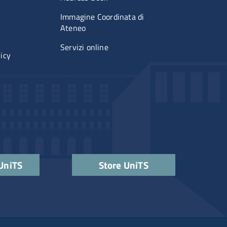
Immagine Coordinata di
Ateneo
Servizi online
licy
 UniTS
Store UniTS