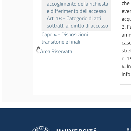
che 
accoglimento della richiesta
even
e differimento dell'accesso
Art. 18 - Categorie di atti
acqu
sottratti al diritto di accesso
3. F
Capo 4 - Disposizioni
ammi
transitorie e finali
caso
stre
Area Riservata
n. 1
4. I
info
Men
Al