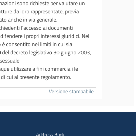
mazioni sono richieste per valutare un
utture da loro rappresentate, previa
ato anche in via generale.
chiedenti l’accesso ai documenti
fendere i propri interessi giuridici. Nel
è consentito nei limiti in cui sia
60 del decreto legislativo 30 giugno 2003,
a sessuale
ue utilizzare a fini commerciali le
 di cui al presente regolamento.
Versione stampabile
imenti
Menu portale
Address Book