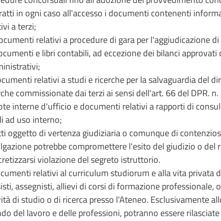
ratti in ogni caso all'accesso i documenti contenenti informa
ivi a terzi;
ocumenti relativi a procedure di gara per l'aggiudicazione di l
ocumenti e libri contabili, ad eccezione dei bilanci approvat
nistrativi;
ocumenti relativi a studi e ricerche per la salvaguardia del dir
rche commissionate dai terzi ai sensi dell'art. 66 del DPR. 
ote interne d'ufficio e documenti relativi a rapporti di consu
li ad uso interno;
tti oggetto di vertenza giudiziaria o comunque di contenzioso 
lgazione potrebbe compromettere l'esito del giudizio o del 
retizzarsi violazione del segreto istruttorio.
ocumenti relativi al curriculum studiorum e alla vita privata d
isti, assegnisti, allievi di corsi di formazione professionale
vità di studio o di ricerca presso l'Ateneo. Esclusivamente al
o del lavoro e delle professioni, potranno essere rilasciate n