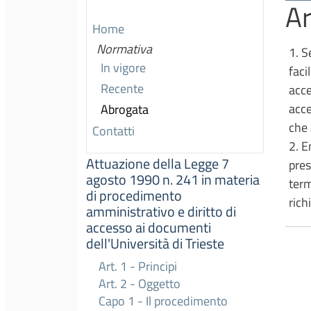
Ar
Home
Normativa
1. S
In vigore
faci
Recente
acce
acce
Abrogata
che 
Contatti
2. E
Attuazione della Legge 7
pres
agosto 1990 n. 241 in materia
term
di procedimento
rich
amministrativo e diritto di
accesso ai documenti
dell'Università di Trieste
Art. 1 - Principi
Art. 2 - Oggetto
Capo 1 - Il procedimento