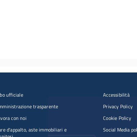
u organizzazione
Menù rifer
bo ufficiale
Accessibilità
mministrazione trasparente
Privacy Policy
vora con noi
Cookie Policy
re d'appalto, aste immobiliari e
Social Media po
rnitori