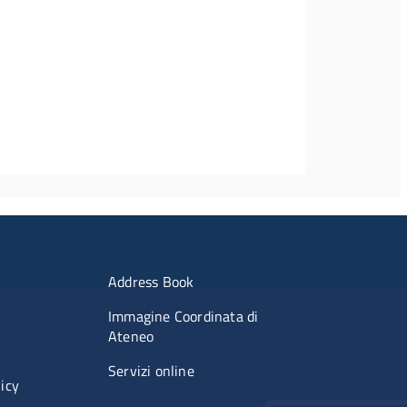
imenti
Menu portale
Address Book
Immagine Coordinata di
Ateneo
Servizi online
licy