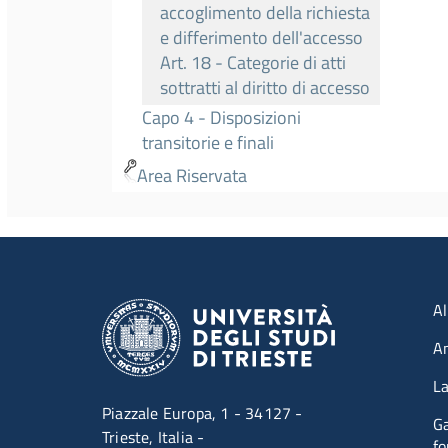
accoglimento della richiesta
e differimento dell'accesso
Art. 18 - Categorie di atti
sottratti al diritto di accesso
Capo 4 - Disposizioni
transitorie e finali
Area Riservata
Men
Al
A
La
Piazzale Europa, 1 - 34127 -
Ga
Trieste, Italia -
fo